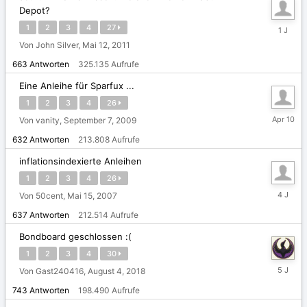
Depot?
Februar
1
2
3
4
27
5,
Von John Silver,
Mai 12, 2011
2025
663
Antworten
325.135
Aufrufe
Eine Anleihe für Sparfux ...
1
2
3
4
26
10.
Von vanity,
September 7, 2009
April
632
Antworten
213.808
Aufrufe
inflationsindexierte Anleihen
1
2
3
4
26
April
Von 50cent,
Mai 15, 2007
2,
637
Antworten
212.514
Aufrufe
2022
Bondboard geschlossen :(
1
2
3
4
30
Oktober
Von Gast240416,
August 4, 2018
30,
743
Antworten
198.490
Aufrufe
2020