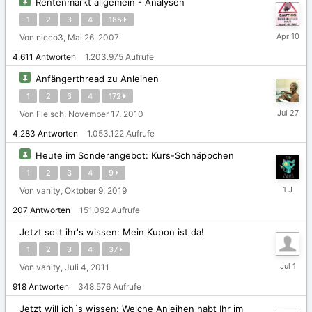
Rentenmarkt allgemein - Analysen
1
2
3
4
185
10.
Von nicco3,
Mai 26, 2007
April
4.611
Antworten
1.203.975
Aufrufe
Anfängerthread zu Anleihen
1
2
3
4
172
27.
Von Fleisch,
November 17, 2010
Juli
4.283
Antworten
1.053.122
Aufrufe
Heute im Sonderangebot: Kurs-Schnäppchen
1
2
3
4
9
Dezembe
Von vanity,
Oktober 9, 2019
3,
207
Antworten
151.092
Aufrufe
2024
Jetzt sollt ihr's wissen: Mein Kupon ist da!
1
2
3
4
37
1.
Von vanity,
Juli 4, 2011
Juli
918
Antworten
348.576
Aufrufe
Jetzt will ich´s wissen: Welche Anleihen habt Ihr im