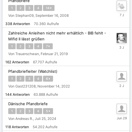
Pfandbriefe
1
2
3
4
14
Dezembe
Von Stephan09,
September 16, 2008
12,
338
Antworten
70.360
Aufrufe
2018
Zahlreiche Anleihen nicht mehr erhältlich - BIB fehlt -
Mifid II lässt grüßen
Novembe
1
2
3
4
7
20,
Von Trauerschwan,
Februar 21, 2019
2022
162
Antworten
67.707
Aufrufe
Pfandbriefleiter (Watchlist)
1
2
3
4
6
Februar
Von Gast231208,
November 14, 2022
9,
144
Antworten
63.888
Aufrufe
2024
Dänische Pfandbriefe
1
2
3
4
5
29.
Von Andreas R.,
Juli 25, 2024
Juni
118
Antworten
54.202
Aufrufe