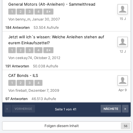
General Motors (Alt-Anleihen) - Sammelthread
1
2
3
4
8
Oktober
Von benny_m,
Januar 30, 2007
15,
184
Antworten
53.504
Aufrufe
2010
Jetzt will ich´s wissen: Welche Anleihen stehen auf
eurem Einkaufszettel?
Oktober
1
2
3
4
8
22,
Von ceekay74,
Oktober 2, 2012
2013
191
Antworten
50.038
Aufrufe
CAT Bonds - ILS
1
2
3
4
9.
Von fireball,
Dezember 7, 2009
April
97
Antworten
46.513
Aufrufe
VORHERIGE
NÄCHSTE
Seite 1 von 41
Folgen diesem Inhalt
56