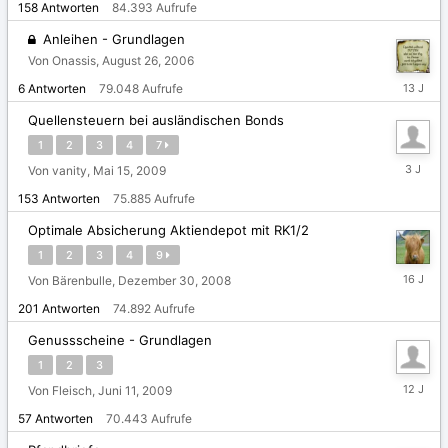
158
Antworten
84.393
Aufrufe
2014
Anleihen - Grundlagen
Von Onassis,
August 26, 2006
Januar
6
Antworten
79.048
Aufrufe
9,
2013
Quellensteuern bei ausländischen Bonds
1
2
3
4
7
Oktober
Von vanity,
Mai 15, 2009
24,
153
Antworten
75.885
Aufrufe
2022
Optimale Absicherung Aktiendepot mit RK1/2
1
2
3
4
9
Oktober
Von Bärenbulle,
Dezember 30, 2008
28,
201
Antworten
74.892
Aufrufe
2009
Genussscheine - Grundlagen
1
2
3
Juli
Von Fleisch,
Juni 11, 2009
4,
57
Antworten
70.443
Aufrufe
2014