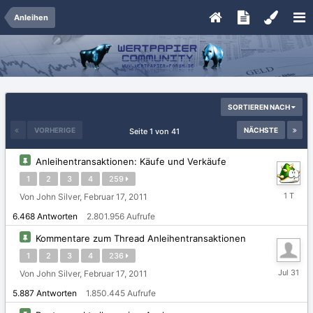
Anleihen
SORTIEREN NACH
VORHERIGE
NÄCHSTE
Seite 1 von 41
Anleihentransaktionen: Käufe und Verkäufe
1
2
3
4
259
Freitag
Von John Silver,
Februar 17, 2011
um
6.468
Antworten
2.801.956
Aufrufe
13:21
Kommentare zum Thread Anleihentransaktionen
1
2
3
4
236
31.
Von John Silver,
Februar 17, 2011
Juli
5.887
Antworten
1.850.445
Aufrufe