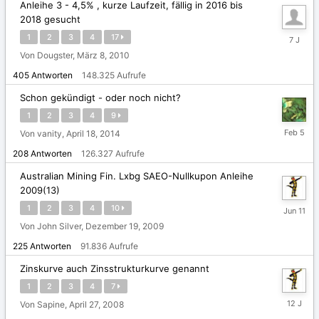
Anleihe 3 - 4,5% , kurze Laufzeit, fällig in 2016 bis
2018 gesucht
Novembe
1
2
3
4
17
1,
Von Dougster,
März 8, 2010
2018
405
Antworten
148.325
Aufrufe
Schon gekündigt - oder noch nicht?
1
2
3
4
9
5.
Von vanity,
April 18, 2014
Februar
208
Antworten
126.327
Aufrufe
Australian Mining Fin. Lxbg SAEO-Nullkupon Anleihe
2009(13)
11.
1
2
3
4
10
Juni
Von John Silver,
Dezember 19, 2009
225
Antworten
91.836
Aufrufe
Zinskurve auch Zinsstrukturkurve genannt
1
2
3
4
7
Februar
Von Sapine,
April 27, 2008
8,